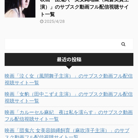
演）」のサブスク動画フル配信視聴サイ
ト一覧
2025/4/28
最近の投稿
映画「泣く女（風間舞子主演）」のサブスク動画フル配信
視聴サイト一覧
映画「女豹（田中こずえ主演）」のサブスク動画フル配信
視聴サイト一覧
映画「カルーセル麻紀 夜は私を濡らす」のサブスク動画
フル配信視聴サイト一覧
映画「団鬼六 女美容師縄飼育（麻吹淳子主演）」のサブ
スク動画フル配信視聴サイト一覧