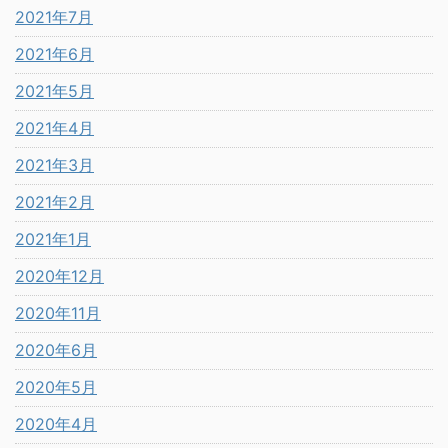
2021年7月
2021年6月
2021年5月
2021年4月
2021年3月
2021年2月
2021年1月
2020年12月
2020年11月
2020年6月
2020年5月
2020年4月