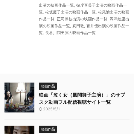
出演の映画作品一覧
,
披岸喜美子出演の映画作品一
覧
,
松坂慶子出演の映画作品一覧
,
松尾諭出演の映画
作品一覧
,
正司照枝出演の映画作品一覧
,
深津絵里出
演の映画作品一覧
,
真田敦
,
蒼井優出演の映画作品一
覧
,
長谷川潤出演の映画作品一覧
映画作品
映画「泣く女（風間舞子主演）」のサブ
スク動画フル配信視聴サイト一覧
2025/5/1
映画作品