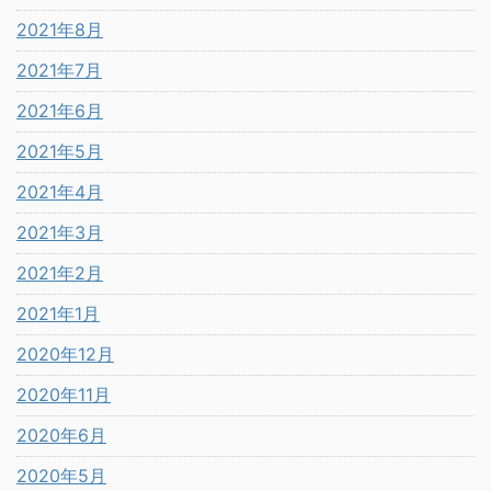
2021年8月
2021年7月
2021年6月
2021年5月
2021年4月
2021年3月
2021年2月
2021年1月
2020年12月
2020年11月
2020年6月
2020年5月