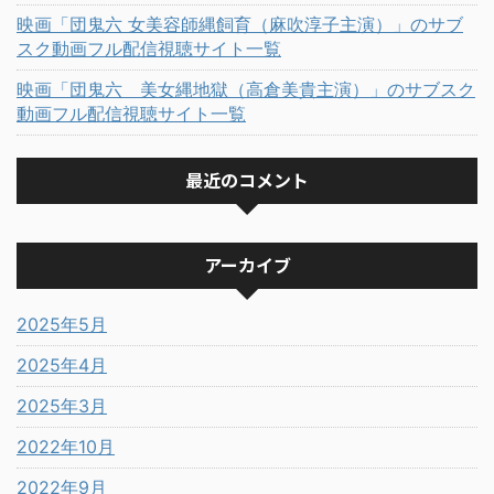
映画「団鬼六 女美容師縄飼育（麻吹淳子主演）」のサブ
スク動画フル配信視聴サイト一覧
映画「団鬼六 美女縄地獄（高倉美貴主演）」のサブスク
動画フル配信視聴サイト一覧
最近のコメント
アーカイブ
2025年5月
2025年4月
2025年3月
2022年10月
2022年9月