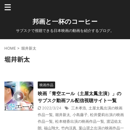
邦画と一杯のコーヒー
サブスクで視聴できる日本映画の動画を紹介するブログ。
HOME
>
堀井新太
堀井新太
映画作品
映画「青空エール（土屋太鳳主演）」の
サブスク動画フル配信視聴サイト一覧
2022/3/24
三木孝浩
,
土屋太鳳出演の映画
作品一覧
,
堀井新太
,
小島藤子
,
松井愛莉出演の映画
作品一覧
,
松本穂香出演の映画作品一覧
,
渡辺佑太
朗
,
福山翔大
,
竹内涼真
,
葉山奨之出演の映画作品一