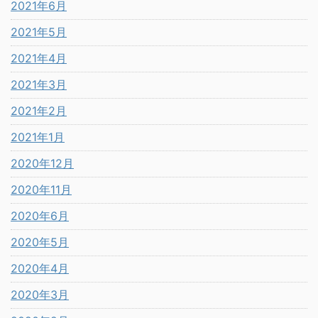
2021年6月
2021年5月
2021年4月
2021年3月
2021年2月
2021年1月
2020年12月
2020年11月
2020年6月
2020年5月
2020年4月
2020年3月