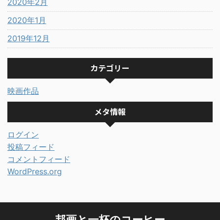
2020年2月
2020年1月
2019年12月
カテゴリー
映画作品
メタ情報
ログイン
投稿フィード
コメントフィード
WordPress.org
邦画と一杯のコーヒー