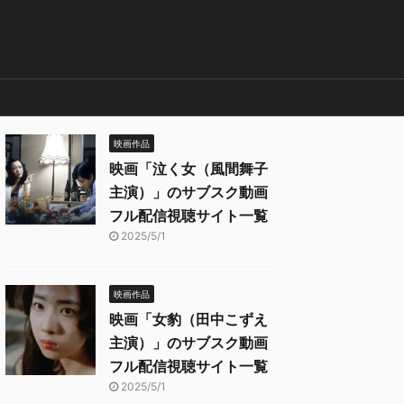
映画作品
映画「泣く女（風間舞子
主演）」のサブスク動画
フル配信視聴サイト一覧
2025/5/1
映画作品
映画「女豹（田中こずえ
主演）」のサブスク動画
フル配信視聴サイト一覧
2025/5/1