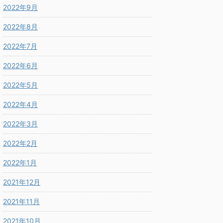
2022年9月
2022年8月
2022年7月
2022年6月
2022年5月
2022年4月
2022年3月
2022年2月
2022年1月
2021年12月
2021年11月
2021年10月