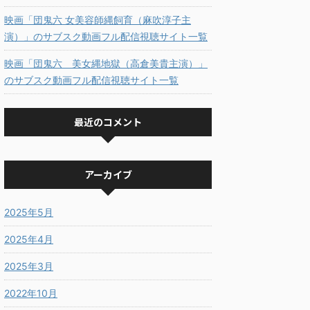
映画「団鬼六 女美容師縄飼育（麻吹淳子主
演）」のサブスク動画フル配信視聴サイト一覧
映画「団鬼六 美女縄地獄（高倉美貴主演）」
のサブスク動画フル配信視聴サイト一覧
最近のコメント
アーカイブ
2025年5月
2025年4月
2025年3月
2022年10月