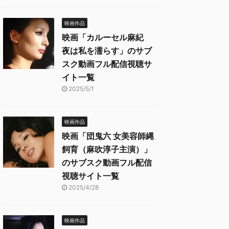
映画作品
映画「カルーセル麻紀
夜は私を濡らす」のサブ
スク動画フル配信視聴サ
イト一覧
2025/5/1
映画作品
映画「団鬼六 女美容師縄
飼育（麻吹淳子主演）」
のサブスク動画フル配信
視聴サイト一覧
2025/4/28
映画作品