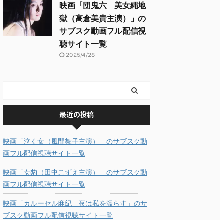
映画「団鬼六 美女縄地
獄（高倉美貴主演）」の
サブスク動画フル配信視
聴サイト一覧
2025/4/28
最近の投稿
映画「泣く女（風間舞子主演）」のサブスク動
画フル配信視聴サイト一覧
映画「女豹（田中こずえ主演）」のサブスク動
画フル配信視聴サイト一覧
映画「カルーセル麻紀 夜は私を濡らす」のサ
ブスク動画フル配信視聴サイト一覧