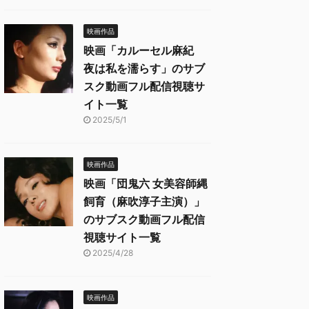
映画作品
映画「カルーセル麻紀
夜は私を濡らす」のサブ
スク動画フル配信視聴サ
イト一覧
2025/5/1
映画作品
映画「団鬼六 女美容師縄
飼育（麻吹淳子主演）」
のサブスク動画フル配信
視聴サイト一覧
2025/4/28
映画作品