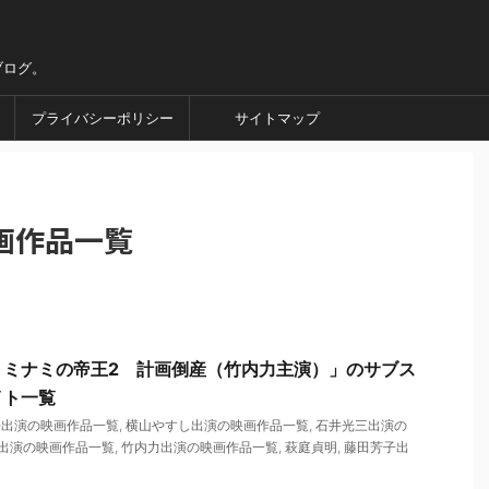
ブログ。
プライバシーポリシー
サイトマップ
画作品一覧
 ミナミの帝王2 計画倒産（竹内力主演）」のサブス
イト一覧
吾出演の映画作品一覧
,
横山やすし出演の映画作品一覧
,
石井光三出演の
出演の映画作品一覧
,
竹内力出演の映画作品一覧
,
萩庭貞明
,
藤田芳子出