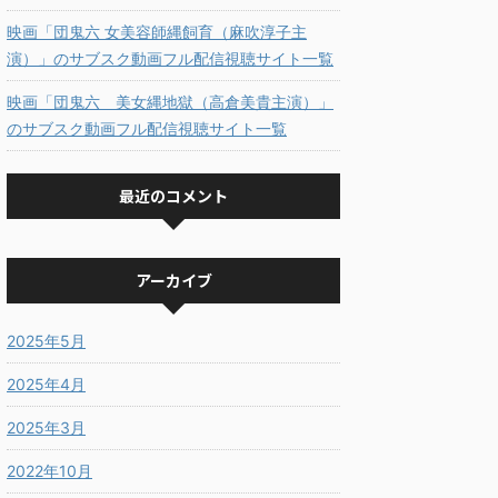
映画「団鬼六 女美容師縄飼育（麻吹淳子主
演）」のサブスク動画フル配信視聴サイト一覧
映画「団鬼六 美女縄地獄（高倉美貴主演）」
のサブスク動画フル配信視聴サイト一覧
最近のコメント
アーカイブ
2025年5月
2025年4月
2025年3月
2022年10月