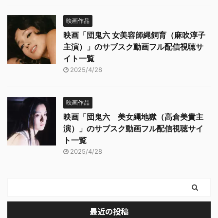
映画作品
映画「団鬼六 女美容師縄飼育（麻吹淳子
主演）」のサブスク動画フル配信視聴サ
イト一覧
2025/4/28
映画作品
映画「団鬼六 美女縄地獄（高倉美貴主
演）」のサブスク動画フル配信視聴サイ
ト一覧
2025/4/28
最近の投稿