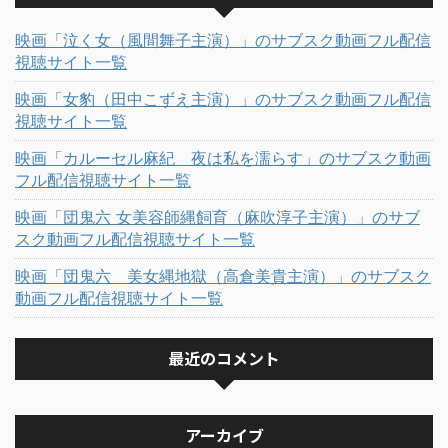
映画「泣く女（風間舞子主演）」のサブスク動画フル配信
視聴サイト一覧
映画「女豹（田中こずえ主演）」のサブスク動画フル配信
視聴サイト一覧
映画「カルーセル麻紀 夜は私を濡らす」のサブスク動画
フル配信視聴サイト一覧
映画「団鬼六 女美容師縄飼育（麻吹淳子主演）」のサブ
スク動画フル配信視聴サイト一覧
映画「団鬼六 美女縄地獄（高倉美貴主演）」のサブスク
動画フル配信視聴サイト一覧
最近のコメント
アーカイブ