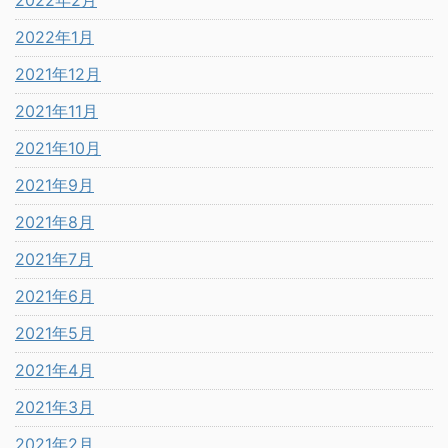
2022年2月
2022年1月
2021年12月
2021年11月
2021年10月
2021年9月
2021年8月
2021年7月
2021年6月
2021年5月
2021年4月
2021年3月
2021年2月