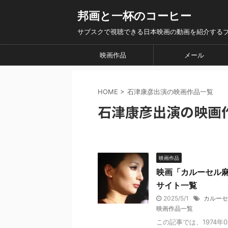
邦画と一杯のコーヒー
サブスクで視聴できる日本映画の動画を紹介する
映画作品
メール
HOME
>
石津康彦出演の映画作品一覧
石津康彦出演の映画
映画作品
映画「カルーセル
サイト一覧
2025/5/1
カルーセ
映画作品一覧
この記事では、1974