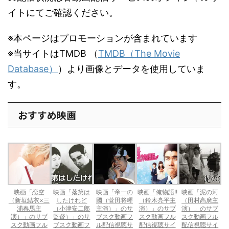
イトにてご確認ください。
※本ページはプロモーションが含まれています
※当サイトはTMDB （
TMDB（The Movie
Database）
）より画像とデータを使用していま
す。
おすすめ映画
映画「恋空
映画「落第は
映画「帝一の
映画「俺物語!!
映画「泥の河
（新垣結衣×三
したけれど
國（菅田将暉
（鈴木亮平主
（田村高廣主
浦春馬主
（小津安二郎
主演）」のサ
演）」のサブ
演）」のサブ
演）」のサブ
監督）」のサ
ブスク動画フ
スク動画フル
スク動画フル
スク動画フル
ブスク動画フ
ル配信視聴サ
配信視聴サイ
配信視聴サイ