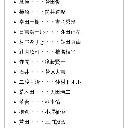
漆原・・・菅田俊
柿沼・・・筒井道隆
幸田一樹・・・吉岡秀隆
日吉浩一郎・・・窪田正孝
村串みずき・・・鶴田真由
辻内欣司・・・椎名桔平
赤間・・・滝藤賢一
石井・・・菅原大吉
二渡真治・・・仲村トオル
荒木田・・・奥田瑛二
落合・・・柄本佑
御倉・・・小澤征悦
芦田・・・三浦誠己