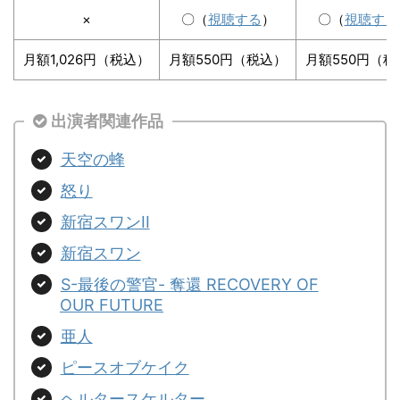
×
〇（
視聴する
）
〇（
視聴する
月額1,026円（税込）
月額550円（税込）
月額550円（税
出演者関連作品
天空の蜂
怒り
新宿スワンII
新宿スワン
S-最後の警官- 奪還 RECOVERY OF
OUR FUTURE
亜人
ピースオブケイク
ヘルタースケルター