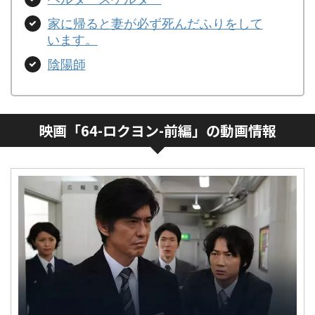
家に帰ると妻が必ず死んだふりをして
います。
陰陽師
映画「64-ロクヨン-前編」の動画情報