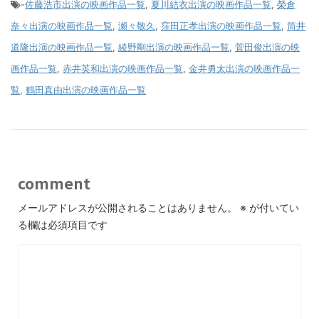
-
佐藤浩市出演の映画作品一覧
,
夏川結衣出演の映画作品一覧
,
榮倉
奈々出演の映画作品一覧
,
瀬々敬久
,
窪田正孝出演の映画作品一覧
,
筒井
道隆出演の映画作品一覧
,
綾野剛出演の映画作品一覧
,
菅田俊出演の映
画作品一覧
,
赤井英和出演の映画作品一覧
,
金井勇太出演の映画作品一
覧
,
鶴田真由出演の映画作品一覧
comment
メールアドレスが公開されることはありません。
※
が付いてい
る欄は必須項目です