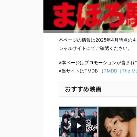
本ページの情報は2025年4月時点
シャルサイトにてご確認ください。
※本ページはプロモーションが含まれ
※当サイトはTMDB （
TMDB（The Mo
おすすめ映画