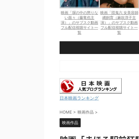
映画「塀の中の懲りな
映画「団鬼六 女美容師
い面々（藤竜也主
縄飼育（麻吹淳子主
演）」のサブスク動画
演）」のサブスク動画
フル配信視聴サイト一
フル配信視聴サイト一
覧
覧
日本映画ランキング
HOME
>
映画作品
>
映画作品