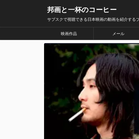
邦画と一杯のコーヒー
サブスクで視聴できる日本映画の動画を紹介する
映画作品
メール