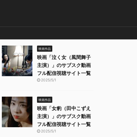
映画作品
映画「泣く女（風間舞子
主演）」のサブスク動画
フル配信視聴サイト一覧
2025/5/1
映画作品
映画「女豹（田中こずえ
主演）」のサブスク動画
フル配信視聴サイト一覧
2025/5/1