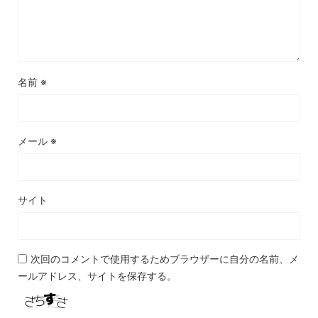
名前
※
メール
※
サイト
次回のコメントで使用するためブラウザーに自分の名前、メ
ールアドレス、サイトを保存する。