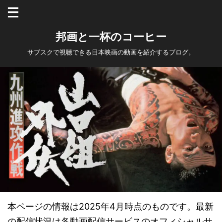
邦画と一杯のコーヒー
サブスクで視聴できる日本映画の動画を紹介するブログ。
本ページの情報は2025年4月時点のものです。最新
の配信状況は各動画配信サービスのオフィシャルサ