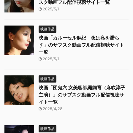
スク動画フル配信視聴サイト一覧
2025/5/1
映画作品
映画「カルーセル麻紀 夜は私を濡ら
す」のサブスク動画フル配信視聴サイト
一覧
2025/5/1
映画作品
映画「団鬼六 女美容師縄飼育（麻吹淳子
主演）」のサブスク動画フル配信視聴サ
イト一覧
2025/4/28
映画作品