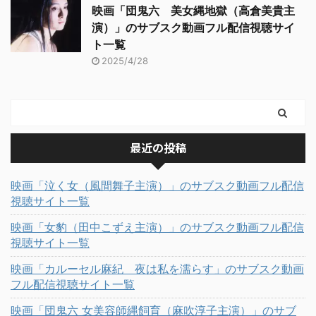
映画「団鬼六 美女縄地獄（高倉美貴主
演）」のサブスク動画フル配信視聴サイ
ト一覧
2025/4/28
最近の投稿
映画「泣く女（風間舞子主演）」のサブスク動画フル配信
視聴サイト一覧
映画「女豹（田中こずえ主演）」のサブスク動画フル配信
視聴サイト一覧
映画「カルーセル麻紀 夜は私を濡らす」のサブスク動画
フル配信視聴サイト一覧
映画「団鬼六 女美容師縄飼育（麻吹淳子主演）」のサブ