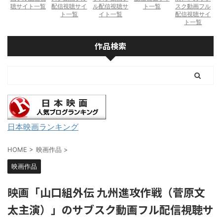
聴サイト一覧
配信視聴サイ
ル配信視聴サ
ト一覧
スク動画フル
ト一覧
イト一覧
配信視聴サイ
ト一覧
作品検索
日本映画ランキング
HOME
>
映画作品
>
映画作品
映画「山口組外伝 九州進攻作戦（菅原文
太主演）」のサブスク動画フル配信視聴サ