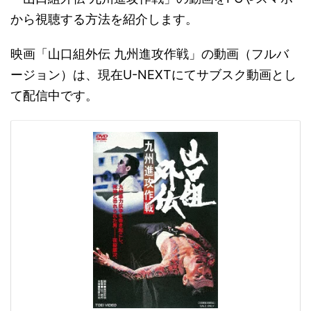
から視聴する方法を紹介します。
映画「山口組外伝 九州進攻作戦」の動画（フルバ
ージョン）は、現在U-NEXTにてサブスク動画とし
て配信中です。
山
口
組
外
伝
九
州
進
攻
作
戦
[
菅