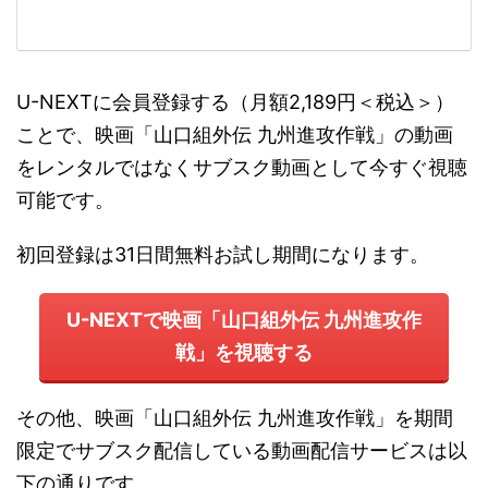
U-NEXTに会員登録する（月額2,189円＜税込＞）
ことで、映画「山口組外伝 九州進攻作戦」の動画
をレンタルではなくサブスク動画として今すぐ視聴
可能です。
初回登録は31日間無料お試し期間になります。
U-NEXTで映画「山口組外伝 九州進攻作
戦」を視聴する
その他、映画「山口組外伝 九州進攻作戦」を期間
限定でサブスク配信している動画配信サービスは以
下の通りです。