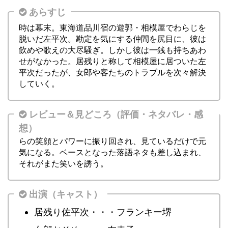
あらすじ
時は幕末。東海道品川宿の遊郭・相模屋でわらじを
脱いだ左平次。勘定を気にする仲間を尻目に、彼は
飲めや歌えの大尽騒ぎ。しかし彼は一銭も持ちあわ
せがなかった。居残りと称して相模屋に居ついた左
平次だったが、女郎や客たちのトラブルを次々解決
していく。
レビュー＆見どころ（評価・ネタバレ・感
想）
豪華キャストが集結したコメディ時代劇。登場人物
らの笑顔とパワーに振り回され、見ているだけで元
気になる。ベースとなった落語ネタも差し込まれ、
それがまた笑いを誘う。
出演（キャスト）
居残り佐平次・・・フランキー堺