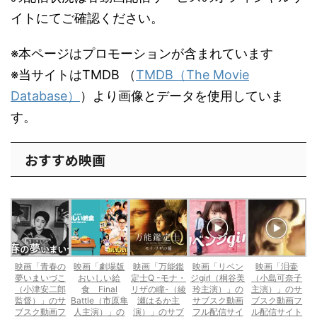
イトにてご確認ください。
※本ページはプロモーションが含まれています
※当サイトはTMDB （
TMDB（The Movie
Database）
）より画像とデータを使用していま
す。
おすすめ映画
映画「青春の
映画「劇場版
映画「万能鑑
映画「リベン
映画「泪壷
夢いまいづこ
おいしい給
定士Q -モナ・
ジgirl（桐谷美
（小島可奈子
（小津安二郎
食 Final
リザの瞳-（綾
玲主演）」の
主演）」のサ
監督）」のサ
Battle（市原隼
瀬はるか主
サブスク動画
ブスク動画フ
ブスク動画フ
人主演）」の
演）」のサブ
フル配信サイ
ル配信サイト