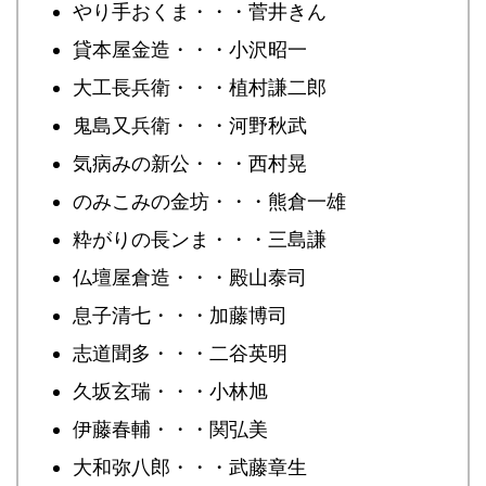
やり手おくま・・・菅井きん
貸本屋金造・・・小沢昭一
大工長兵衛・・・植村謙二郎
鬼島又兵衛・・・河野秋武
気病みの新公・・・西村晃
のみこみの金坊・・・熊倉一雄
粋がりの長ンま・・・三島謙
仏壇屋倉造・・・殿山泰司
息子清七・・・加藤博司
志道聞多・・・二谷英明
久坂玄瑞・・・小林旭
伊藤春輔・・・関弘美
大和弥八郎・・・武藤章生