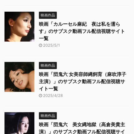
映画作品
映画「カルーセル麻紀 夜は私を濡ら
す」のサブスク動画フル配信視聴サイト
一覧
2025/5/1
映画作品
映画「団鬼六 女美容師縄飼育（麻吹淳子
主演）」のサブスク動画フル配信視聴サ
イト一覧
2025/4/28
映画作品
映画「団鬼六 美女縄地獄（高倉美貴主
演）」のサブスク動画フル配信視聴サイ