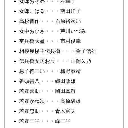
女郎おそめ・・・左幸子
女郎こはる・・・南田洋子
高杉晋作・・・石原裕次郎
女中おひさ・・・芦川いづみ
杢兵衛大盡・・・市村俊幸
相模屋楼主伝兵衛・・・金子信雄
伝兵衛女房お辰・・・山岡久乃
息子徳三郎・・・梅野泰靖
番頭善八・・・織田政雄
若衆喜助・・・岡田真澄
若衆かね次・・・高原駿雄
若衆忠助・・・青木富夫
若衆三平・・・峰三平