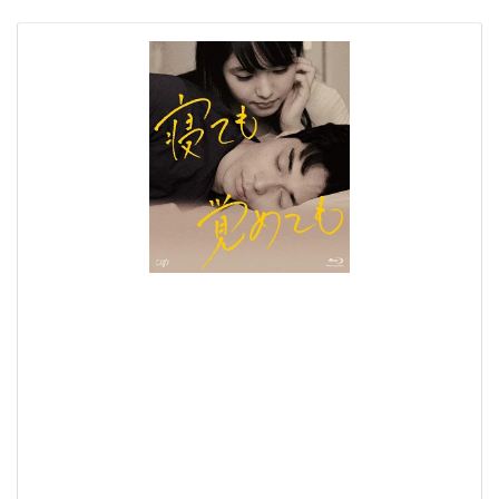
寝
て
も
覚
め
て
も
【
B
l
u
-
r
a
y
】
[
東
出
昌
大