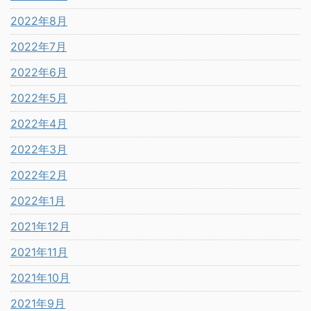
2022年8月
2022年7月
2022年6月
2022年5月
2022年4月
2022年3月
2022年2月
2022年1月
2021年12月
2021年11月
2021年10月
2021年9月