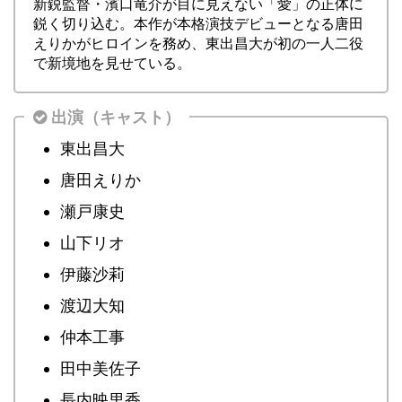
新鋭監督・濱口竜介が目に見えない「愛」の正体に
鋭く切り込む。本作が本格演技デビューとなる唐田
えりかがヒロインを務め、東出昌大が初の一人二役
で新境地を見せている。
出演（キャスト）
東出昌大
唐田えりか
瀬戸康史
山下リオ
伊藤沙莉
渡辺大知
仲本工事
田中美佐子
長内映里香