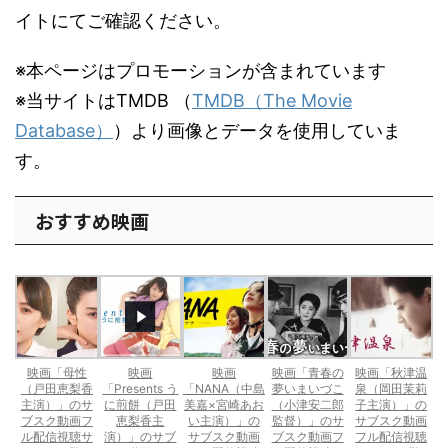
イトにてご確認ください。
※本ページはプロモーションが含まれています
※当サイトはTMDB （
TMDB（The Movie
Database）
）より画像とデータを使用していま
す。
おすすめ映画
映画「母性
映画
映画
映画「青春の
映画「秋津温
（戸田恵梨香
「Presents う
「NANA（中島
夢いまいづこ
泉（岡田茉莉
主演）」のサ
に煎餅（戸田
美嘉×宮崎あお
（小津安二郎
子主演）」の
ブスク動画フ
恵梨香主
い主演）」の
監督）」のサ
サブスク動画
ル配信視聴サ
演）」のサブ
サブスク動画
ブスク動画フ
フル配信視聴