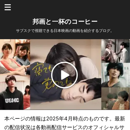
邦画と一杯のコーヒー
サブスクで視聴できる日本映画の動画を紹介するブログ。
本ページの情報は2025年4月時点のものです。最新
の配信状況は各動画配信サービスのオフィシャルサ