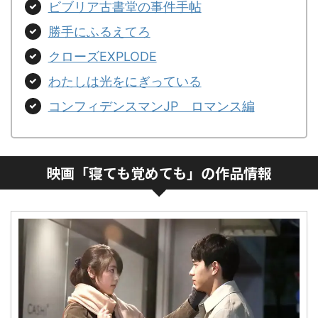
ビブリア古書堂の事件手帖
勝手にふるえてろ
クローズEXPLODE
わたしは光をにぎっている
コンフィデンスマンJP ロマンス編
映画「寝ても覚めても」の作品情報