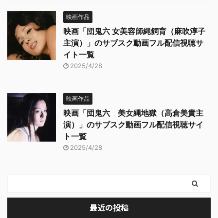
映画作品
映画「団鬼六 女美容師縄飼育（麻吹淳子
主演）」のサブスク動画フル配信視聴サ
イト一覧
2025/4/28
映画作品
映画「団鬼六 美女縄地獄（高倉美貴主
演）」のサブスク動画フル配信視聴サイ
ト一覧
2025/4/28
最近の投稿