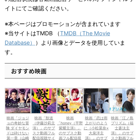
イトにてご確認ください。
※本ページはプロモーションが含まれています
※当サイトはTMDB （
TMDB（The Movie
Database）
）より画像とデータを使用していま
す。
おすすめ映画
映画「ジョジ
映画「獣道
映画
映画「恋は雨
映画「江ノ島
ョの奇妙な冒
（伊藤沙莉主
「honey（平野
上がりのよう
プリズム（福
険 ダイヤモン
演）」のサブ
紫耀主演）」
に（小松菜奈×
士蒼汰主
ドは砕けない
スク動画フル
のサブスク動
大泉洋主
演）」のサブ
第一章（山崎
配信視聴サイ
画フル配信視
演）」のサブ
スク動画フル