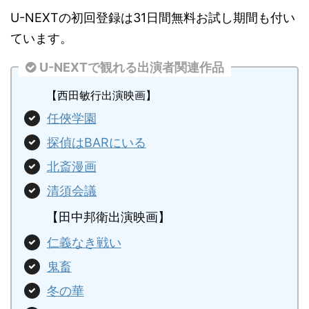
U-NEXTの初回登録は31日間無料お試し期間も付い
ています。
U-NEXTで観れる出演者関連作品
【西田敏行出演映画】
任俠学園
探偵はBARにいる
北斎漫画
清須会議
【田中邦衛出演映画】
仁義なき戦い
鬼畜
冬の華