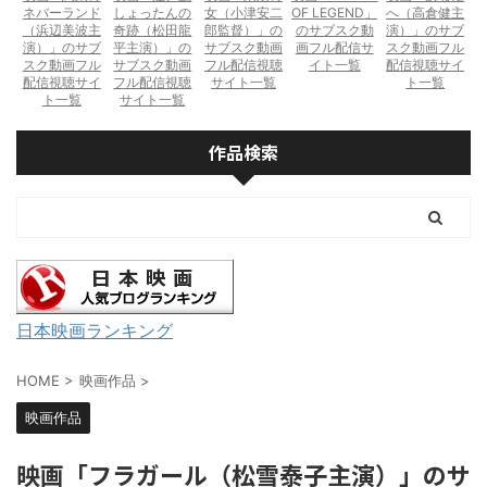
ネバーランド
しょったんの
女（小津安二
OF LEGEND」
へ（高倉健主
（浜辺美波主
奇跡（松田龍
郎監督）」の
のサブスク動
演）」のサブ
演）」のサブ
平主演）」の
サブスク動画
画フル配信サ
スク動画フル
スク動画フル
サブスク動画
フル配信視聴
イト一覧
配信視聴サイ
配信視聴サイ
フル配信視聴
サイト一覧
ト一覧
ト一覧
サイト一覧
作品検索
日本映画ランキング
HOME
>
映画作品
>
映画作品
映画「フラガール（松雪泰子主演）」のサ