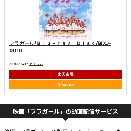
フラガール/Ｂｌｕ－ｒａｙ Ｄｉｓｃ/BIXJ-
0010
posted with
カエレバ
楽天市場
Amazon
映画「フラガール」の動画配信サービス