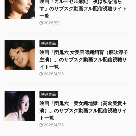
映画「カルーセル麻紀 夜は私を濡ら
す」のサブスク動画フル配信視聴サイト
一覧
2025/5/1
映画作品
映画「団鬼六 女美容師縄飼育（麻吹淳子
主演）」のサブスク動画フル配信視聴サ
イト一覧
2025/4/28
映画作品
映画「団鬼六 美女縄地獄（高倉美貴主
演）」のサブスク動画フル配信視聴サイ
ト一覧
2025/4/28