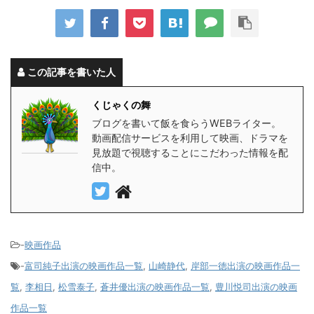
この記事を書いた人
くじゃくの舞
ブログを書いて飯を食らうWEBライター。
動画配信サービスを利用して映画、ドラマを
見放題で視聴することにこだわった情報を配
信中。
-
映画作品
-
富司純子出演の映画作品一覧
,
山崎静代
,
岸部一徳出演の映画作品一
覧
,
李相日
,
松雪泰子
,
蒼井優出演の映画作品一覧
,
豊川悦司出演の映画
作品一覧