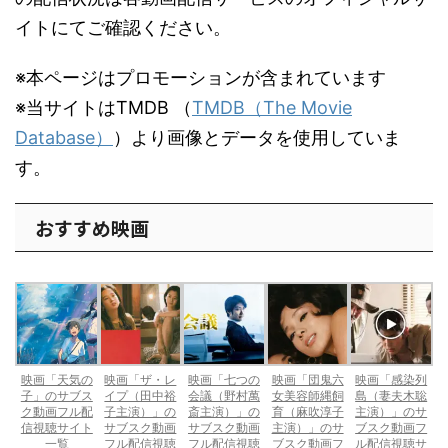
イトにてご確認ください。
※本ページはプロモーションが含まれています
※当サイトはTMDB （
TMDB（The Movie
Database）
）より画像とデータを使用していま
す。
おすすめ映画
映画「天気の
映画「ザ・レ
映画「七つの
映画「団鬼六
映画「感染列
子」のサブス
イプ（田中裕
会議（野村萬
女美容師縄飼
島（妻夫木聡
ク動画フル配
子主演）」の
斎主演）」の
育（麻吹淳子
主演）」のサ
信視聴サイト
サブスク動画
サブスク動画
主演）」のサ
ブスク動画フ
一覧
フル配信視聴
フル配信視聴
ブスク動画フ
ル配信視聴サ