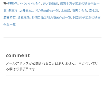
-
KREVA
,
やついいちろう
,
井ノ原快彦
,
倍賞千恵子出演の映画作品一
覧
,
兼重淳
,
坂井真紀出演の映画作品一覧
,
工藤遥
,
映美くらら
,
森七菜
,
若林時英
,
道枝駿佑
,
野間口徹出演の映画作品一覧
,
阿部純子出演の映画
作品一覧
comment
メールアドレスが公開されることはありません。
※
が付いてい
る欄は必須項目です