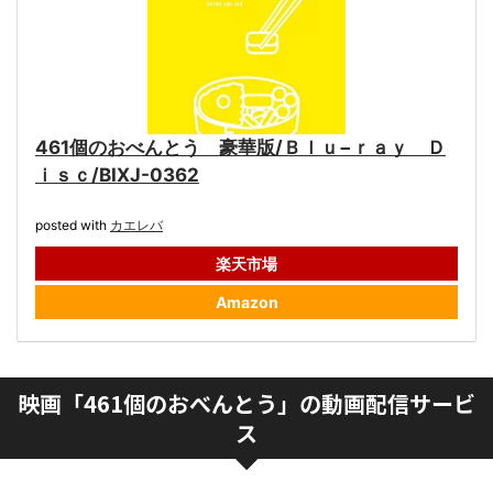
461個のおべんとう 豪華版/Ｂｌｕ−ｒａｙ Ｄ
ｉｓｃ/BIXJ-0362
posted with
カエレバ
楽天市場
Amazon
映画「461個のおべんとう」の動画配信サービ
ス