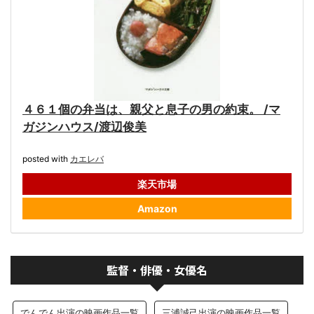
４６１個の弁当は、親父と息子の男の約束。 /マ
ガジンハウス/渡辺俊美
posted with
カエレバ
楽天市場
Amazon
監督・俳優・女優名
でんでん出演の映画作品一覧
三浦誠己出演の映画作品一覧