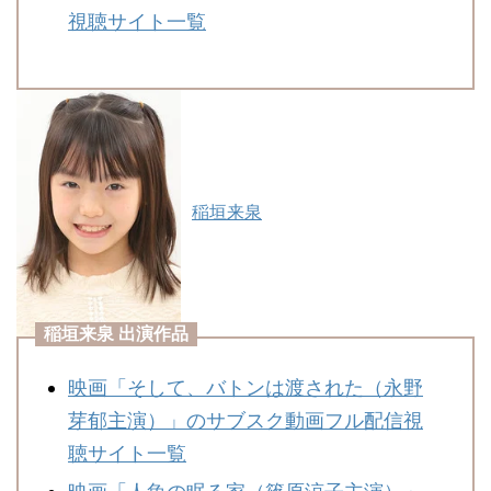
視聴サイト一覧
稲垣来泉
稲垣来泉 出演作品
映画「そして、バトンは渡された（永野
芽郁主演）」のサブスク動画フル配信視
聴サイト一覧