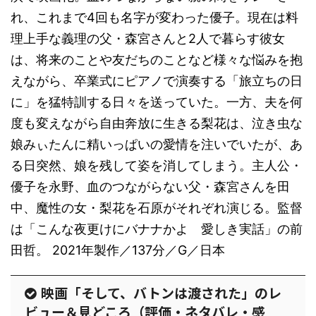
れ、これまで4回も名字が変わった優子。現在は料
理上手な義理の父・森宮さんと2人で暮らす彼女
は、将来のことや友だちのことなど様々な悩みを抱
えながら、卒業式にピアノで演奏する「旅立ちの日
に」を猛特訓する日々を送っていた。一方、夫を何
度も変えながら自由奔放に生きる梨花は、泣き虫な
娘みぃたんに精いっぱいの愛情を注いでいたが、あ
る日突然、娘を残して姿を消してしまう。主人公・
優子を永野、血のつながらない父・森宮さんを田
中、魔性の女・梨花を石原がそれぞれ演じる。監督
は「こんな夜更けにバナナかよ 愛しき実話」の前
田哲。 2021年製作／137分／G／日本
映画「そして、バトンは渡された」のレ
ビュー＆見どころ（評価・ネタバレ・感