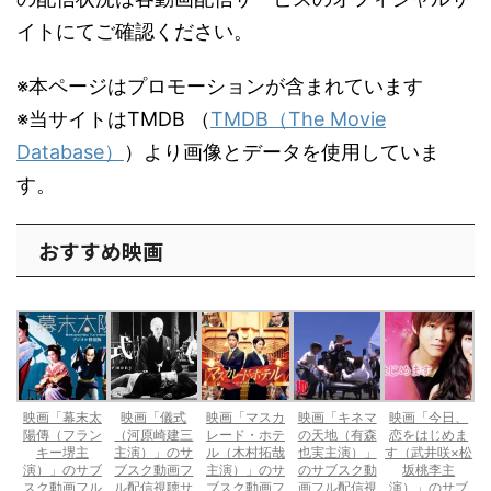
イトにてご確認ください。
※本ページはプロモーションが含まれています
※当サイトはTMDB （
TMDB（The Movie
Database）
）より画像とデータを使用していま
す。
おすすめ映画
映画「幕末太
映画「儀式
映画「マスカ
映画「キネマ
映画「今日、
陽傳（フラン
（河原崎建三
レード・ホテ
の天地（有森
恋をはじめま
キー堺主
主演）」のサ
ル（木村拓哉
也実主演）」
す（武井咲×松
演）」のサブ
ブスク動画フ
主演）」のサ
のサブスク動
坂桃李主
スク動画フル
ル配信視聴サ
ブスク動画フ
画フル配信視
演）」のサブ