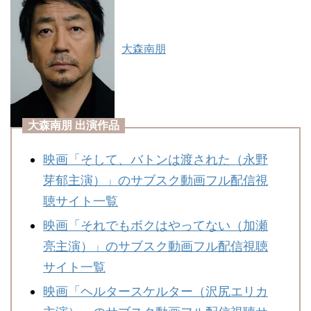
大森南朋
大森南朋 出演作品
映画「そして、バトンは渡された（永野
芽郁主演）」のサブスク動画フル配信視
聴サイト一覧
映画「それでもボクはやってない（加瀬
亮主演）」のサブスク動画フル配信視聴
サイト一覧
映画「ヘルタースケルター（沢尻エリカ