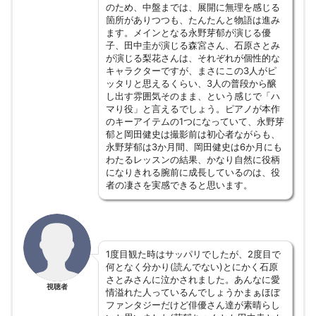
のため、中盤までは、展開に無理を感じる
箇所がありつつも、たんたんと物語は進み
ます。メインとなる永野芽郁が演じる優
子、田中圭が演じる森宮さん、石原さとみ
が演じる梨花さんは、それぞれが個性的な
キャラクターですが、まさにこの3人がピ
ッタリと思えるくらい、3人の普段から醸
し出す雰囲気そのまま、という感じで「ハ
マり役」と言えるでしょう。ピアノが本作
のキーアイテムの1つになっていて、永野芽
郁と岡田健史は撮影前は初心者ながらも、
永野芽郁は3か月間、岡田健史は6か月にも
わたるレッスンの結果、かなり自然に役柄
になりきれる腕前に成長しているのは、役
者の凄さを実感できると思います。
1度目観た時はサッパリでしたが、2度目で
何となく分かり(読んでない)とにかく石原
さとみさんに泣かされました。あんなに愛
視聴者
情溢れた人っているんでしょうかまぁほぼ
ファンタジーだけど俳優さん達が素晴らし