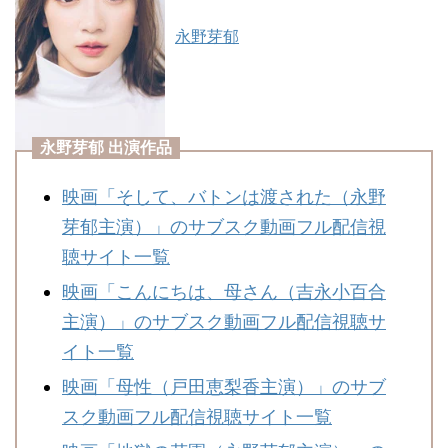
ん。
永野芽郁
す。
は最後にしてほ
です。
がりすぎている
永野芽郁 出演作品
性的に見えてし
映画「そして、バトンは渡された（永野
芽郁主演）」のサブスク動画フル配信視
動は、娘を一人
聴サイト一覧
から結婚相手を
映画「こんにちは、母さん（吉永小百合
う話はありがち
主演）」のサブスク動画フル配信視聴サ
イト一覧
は、義母が本当
映画「母性（戸田恵梨香主演）」のサブ
再婚を繰り返し
スク動画フル配信視聴サイト一覧
ません。
的なセリフで端