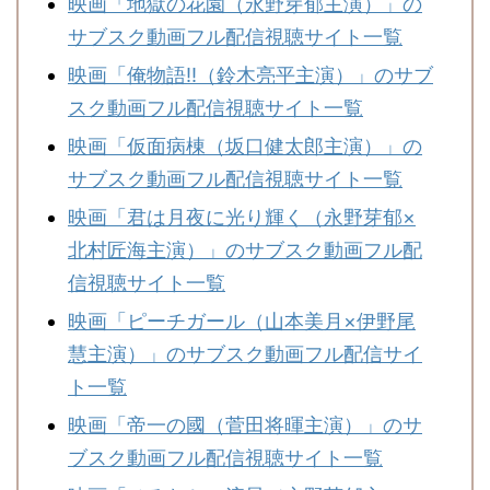
映画「地獄の花園（永野芽郁主演）」の
れるのは残念な
サブスク動画フル配信視聴サイト一覧
映画「俺物語!!（鈴木亮平主演）」のサブ
子になって、泣
スク動画フル配信視聴サイト一覧
わり目のシーン
映画「仮面病棟（坂口健太郎主演）」の
だけでなく、盛
サブスク動画フル配信視聴サイト一覧
ったです。
映画「君は月夜に光り輝く（永野芽郁×
けます。
北村匠海主演）」のサブスク動画フル配
高潮な感じで
信視聴サイト一覧
映画「ピーチガール（山本美月×伊野尾
も十分価値ある
慧主演）」のサブスク動画フル配信サイ
ト一覧
3人の演技は良
映画「帝一の國（菅田将暉主演）」のサ
ブスク動画フル配信視聴サイト一覧
実父、ひどいで