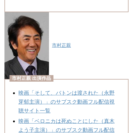
市村正親
市村正親 出演作品
映画「そして、バトンは渡された（永野
芽郁主演）」のサブスク動画フル配信視
聴サイト一覧
映画「ベロニカは死ぬことにした（真木
よう子主演）」のサブスク動画フル配信