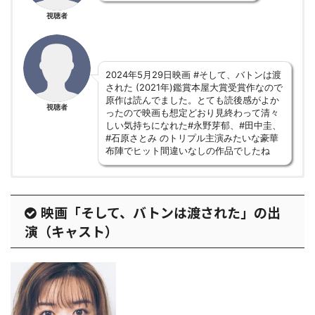
視聴者
2024年5月29日映画 #そして、バトンは渡
された (2021年)鑑賞本屋大賞受賞作なので
原作は読んでました。とても読後感がよか
視聴者
ったので映画も想定どおり見終わって清々
しい気持ちになれた#永野芽郁、#田中圭、
#石原さとみ のトリプル主演みたいな豪華
布陣でヒット間違いなしの作品でしたね
映画「そして、バトンは渡された」の出
都合で、義母と2人
演（キャスト）
の半生を描いていま
視聴者
、2つの家族が
時間差でリンク
ことをほとんど