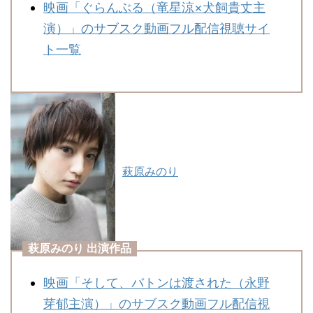
映画「ぐらんぶる（竜星涼×犬飼貴丈主
演）」のサブスク動画フル配信視聴サイ
ト一覧
萩原みのり
萩原みのり 出演作品
映画「そして、バトンは渡された（永野
芽郁主演）」のサブスク動画フル配信視