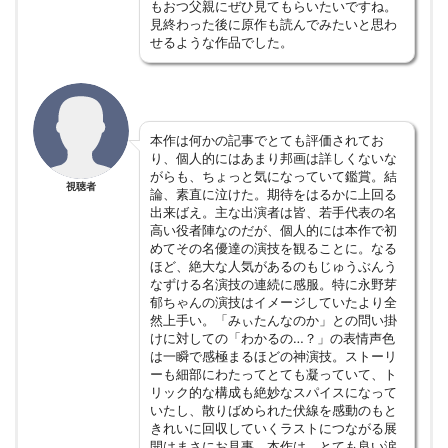
もおつ父親にぜひ見てもらいたいですね。
見終わった後に原作も読んでみたいと思わ
せるような作品でした。
本作は何かの記事でとても評価されてお
り、個人的にはあまり邦画は詳しくないな
がらも、ちょっと気になっていて鑑賞。結
視聴者
論、素直に泣けた。期待をはるかに上回る
出来ばえ。主な出演者は皆、若手代表の名
高い役者陣なのだが、個人的には本作で初
めてその名優達の演技を観ることに。なる
ほど、絶大な人気があるのもじゅうぶんう
なずける名演技の連続に感服。特に永野芽
郁ちゃんの演技はイメージしていたより全
然上手い。「みぃたんなのか」との問い掛
けに対しての「わかるの…？」の表情声色
は一瞬で感極まるほどの神演技。ストーリ
ーも細部にわたってとても凝っていて、ト
リック的な構成も絶妙なスパイスになって
いたし、散りばめられた伏線を感動のもと
きれいに回収していくラストにつながる展
開はまさにお見事。本作は、とても良い涙