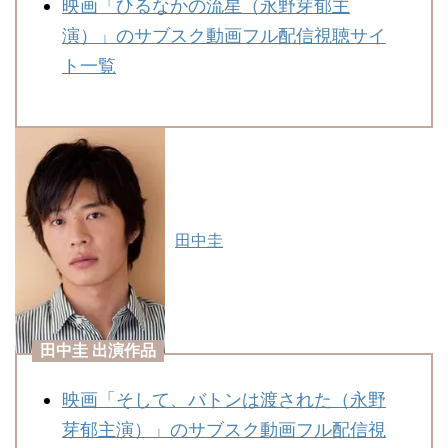
映画「ひるなかの流星（永野芽郁主
族に相談なく会
演）」のサブスク動画フル配信視聴サイ
ル行くって、あ
ト一覧
すぎて笑えま
映画になるんで
田中圭
メージにあまりにピ
いましたが、原作の
わと感じる幸せ感
視聴者
にするために梨花を
田中圭 出演作品
るのには違和感があ
しているのならいい
た。
映画「そして、バトンは渡された（永野
芽郁主演）」のサブスク動画フル配信視