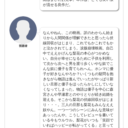
が流せる良作だ。
なんやねん、この映画。訳のわからん始ま
りから人間関係が理解できたと思ったら伏
線回収がはじまり、これでもかこれでもか
視聴者
と泣かされてしまう。涙腺崩壊映画。自己
中でええかげんな梨花の本心がつかめな
い。自分が幸せになるために子供を利用し
て次から次へと男を渡り歩くいやな奴でこ
んな奴に優子を育てられへん。ホンマに優
子が好きなんやろか？いくつもの疑問を抱
きながら物語は進んでいったがやっぱり新
しい旦那と優子をほったらかしにしていな
くなってしまった。物語は優子を中心に森
宮さんや早瀬君とのやりとりが続き結婚を
迎える。そこから梨花の伏線回収がはじま
り・・・。三人の旦那も梨花もみんなええ
奴やん。一つ一つのシーンにみんな意味が
あっったんや。こうしてレビューを書いて
いる今もウルウル。梨花がいつも「笑顔で
いればハッピーが転がってくる」と言って