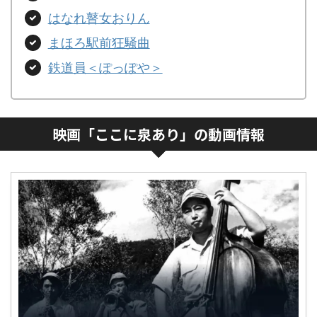
はなれ瞽女おりん
まほろ駅前狂騒曲
鉄道員＜ぽっぽや＞
映画「ここに泉あり」の動画情報