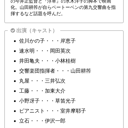
の今井正監督と『浮草』の水木洋子の脚本で映画
化。山田耕筰が自らベートーベンの第九交響曲を指
揮するなど話題を呼んだ。
出演（キャスト）
佐川かの子・・・岸恵子
速水明・・・岡田英次
井田亀夫・・・小林桂樹
交響楽団指揮者・・・山田耕筰
丸屋・・・三井弘次
工藤・・・加東大介
小野冴子・・・草笛光子
ピアニスト・・・室井摩耶子
立石・・・伊沢一郎