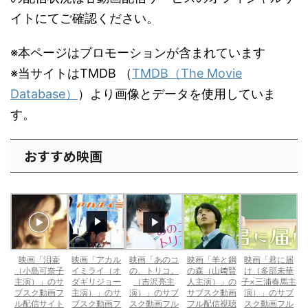
イトにてご確認ください。
※本ページはプロモーションが含まれています
※当サイトはTMDB （
TMDB（The Movie
Database）
）より画像とデータを使用していま
す。
おすすめ映画
映画「泪壷
映画「アカル
映画「あのコ
映画「羊と鋼
映画「君に届
（小島可奈子
イミライ（オ
の、トリコ。
の森（山﨑賢
け（多部未華
主演）」のサ
ダギリジョー
（吉沢亮主
人主演）」の
子×三浦春馬主
ブスク動画フ
主演）」のサ
演）」のサブ
サブスク動画
演）」のサブ
ル配信サイト
ブスク動画フ
スク動画フル
フル配信視聴
スク動画フル