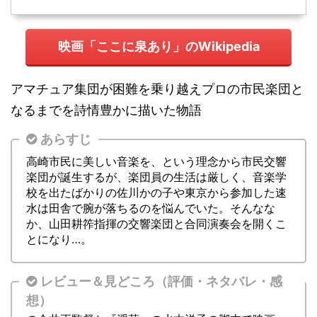
映画「ここに泉あり」のWikipedia
アマチュア集団が困難を乗り越えプロの市民楽団と
なるまでを詩情豊かに描いた物語
あらすじ
高崎市民に美しい音楽を、という理念から市民交響
楽団が誕生するが、楽団員の生活は厳しく、音楽学
校を出たばかりの佐川かの子や東京から参加した速
水は田舎で腕が落ちるのを悩んでいた。そんなな
か、山田耕筰指揮の交響楽団と合同演奏会を開くこ
とになり…。
レビュー＆見どころ（評価・ネタバレ・感
想）
群馬交響楽団の創立時の実話をもとに『にごりえ』