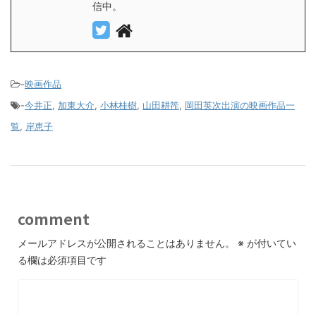
信中。
-
映画作品
-
今井正
,
加東大介
,
小林桂樹
,
山田耕筰
,
岡田英次出演の映画作品一
覧
,
岸恵子
comment
メールアドレスが公開されることはありません。
※
が付いてい
る欄は必須項目です