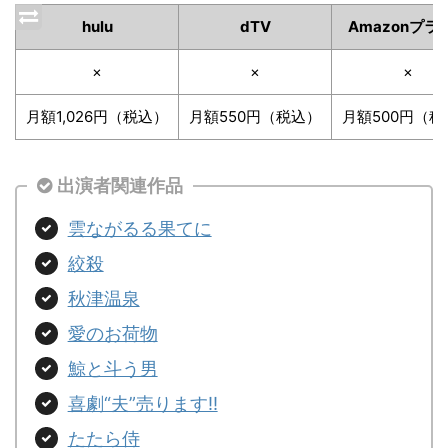
hulu
dTV
Amazonプラ
×
×
×
月額1,026円（税込）
月額550円（税込）
月額500円（税
出演者関連作品
雲ながるる果てに
絞殺
秋津温泉
愛のお荷物
鯨と斗う男
喜劇“夫”売ります!!
たたら侍