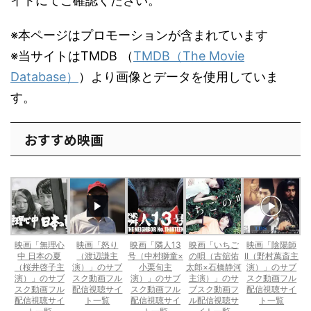
イトにてご確認ください。
※本ページはプロモーションが含まれています
※当サイトはTMDB （
TMDB（The Movie
Database）
）より画像とデータを使用していま
す。
おすすめ映画
映画「無理心
映画「怒り
映画「隣人13
映画「いちご
映画「陰陽師
中 日本の夏
（渡辺謙主
号（中村獅童×
の唄（古舘佑
II（野村萬斎主
（桜井啓子主
演）」のサブ
小栗旬主
太郎×石橋静河
演）」のサブ
演）」のサブ
スク動画フル
演）」のサブ
主演）」のサ
スク動画フル
スク動画フル
配信視聴サイ
スク動画フル
ブスク動画フ
配信視聴サイ
配信視聴サイ
ト一覧
配信視聴サイ
ル配信視聴サ
ト一覧