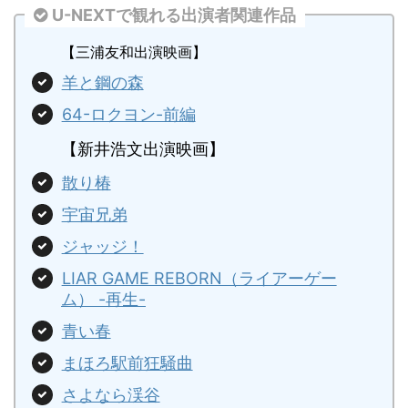
U-NEXTで観れる出演者関連作品
【三浦友和出演映画】
羊と鋼の森
64-ロクヨン-前編
【新井浩文出演映画】
散り椿
宇宙兄弟
ジャッジ！
LIAR GAME REBORN（ライアーゲー
ム） -再生-
青い春
まほろ駅前狂騒曲
さよなら渓谷